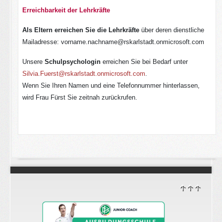
Erreichbarkeit der Lehrkräfte
Als Eltern erreichen Sie die Lehrkräfte
über dere
n dienstliche
Mailadresse:
vorname.nachname
@rskarlstadt.onmicrosoft.
com
U
nsere
Schulpsychologin
erreichen Sie bei Bedarf unter
Silvia.Fuerst@rskarlstadt.onmicrosoft.com
.
Wenn Sie
Ihren Namen
und
eine Telefonnummer hinterlassen,
wir
d
Frau Fürst Sie zeitnah
zurückrufen.
↑↑↑