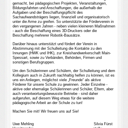
gemacht,
bei
pädagogische
n
Projekte
n
, Veranstaltungen,
Bildungsfahrten und Anschaffungen, die außerhalb der
Aufgaben und der Beschaffungspflicht des
Sachaufwandsträgers liegen, finanziell und
organisatorisch
unter die Arme
zu
greifen
.
So unterstützte der Förderverein in
den vergangenen Jahren - neben vielen kleineren Maßnahmen
- auch die Beschaffung eines 3D-Druckers oder die
Beschaffung mehrerer Robotik-Bausätze.
Darüber hinaus unterstützt
und fördert der Verein in
Abstimmung mit der Schulleitung die Kontakte zu den
Innungen (HWK und IHK), zur Kreishandwerkerschaft Main-
Spessart, sowie zu Verbänden, Behörden, Firmen und
sonstigen Berufsgruppen.
Um den Schülerinnen und Schülern, der Schulleitung und dem
Kollegium auch in Zukunft nachhaltig
helfen
zu können, ist es
uns ein Anliegen, möglichst viele „Freunde“ als aktive
Förderer für
unsere
Schule zu gewinnen. Jeder Einzelne -
aktive oder ehemalige Schülerinnen und Schüler, Eltern, aber
auch verantwortungsbewusste Betriebe - sind daher
aufgerufen, auf diesem Weg etwas für die weitere
pädagogische Arbeit an der Schule zu tun!
Machen Sie mit! Wir freuen uns auf Sie!
Uwe Mehling
Silvia Fürst